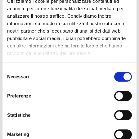
Utilizziamo i cookie per personalizzare contenuti ed
annunci, per fornire funzionalità dei social media e per
analizzare il nostro traffico. Condividiamo inoltre
informazioni sul modo in cui utilizza il nostro sito con i
OBJECT
nostri partner che si occupano di analisi dei dati web,
DESIGN
pubblicità e social media, i quali potrebbero combinarle
con altre informazioni che ha fornito loro o che hanno
THE POETRY OF LIGHT WITHIN
raccolto dal suo utilizzo dei loro servizi.
OBJECTS.
Selezione
Designer lamps
evoke emotion, spark memories, and
Necessari
illuminate
the walls of homes, hotels, luxury yachts, or
del
businesses. Minimal, functional designs that
come to
consenso
life
when the
light spreads throughout the space
.
Preferenze
Thanks to our
experience, material research, and
Italian craftsmanship
, we bring
unique projects and
special creations
to life.
Statistiche
Marketing